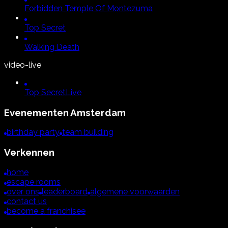
Forbidden Temple Of Montezuma
Top Secret
Walking Death
video-live
Top Secret
Live
Evenementen
Amsterdam
birthday party
team building
Verkennen
home
escape rooms
over ons
leaderboard
algemene voorwaarden
contact us
become a franchisee