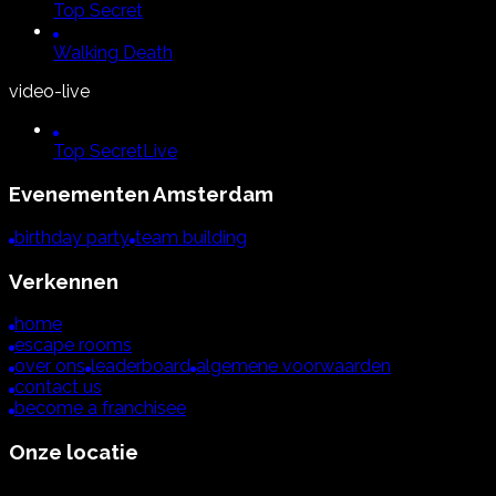
Top Secret
Walking Death
video-live
Top Secret
Live
Evenementen
Amsterdam
birthday party
team building
Verkennen
home
escape rooms
over ons
leaderboard
algemene voorwaarden
contact us
become a franchisee
Onze locatie