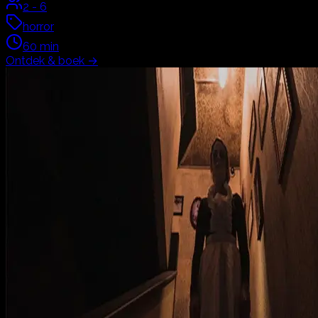
2
-
6
horror
60
min
Ontdek & boek
→