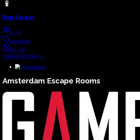
Top Secret
2
-
6
avontuur
60
min
Ontdek & boek
→
Amsterdam
Escape Rooms