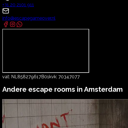
+31 20 2101 911
info@escapegameover.nl
vat:
NL858279617B01
kvk:
70347077
Andere escape rooms in
Amsterdam