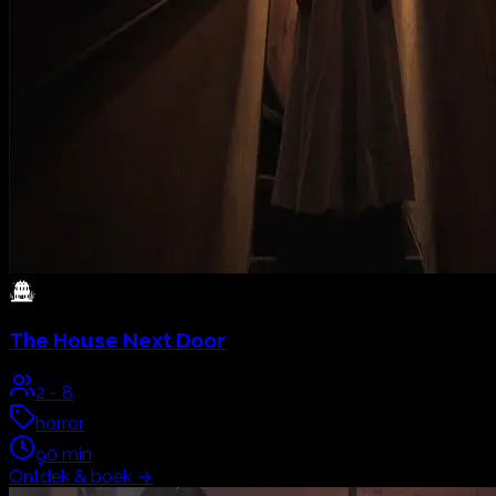
The House Next Door
2
-
8
horror
90
min
Ontdek & boek
→