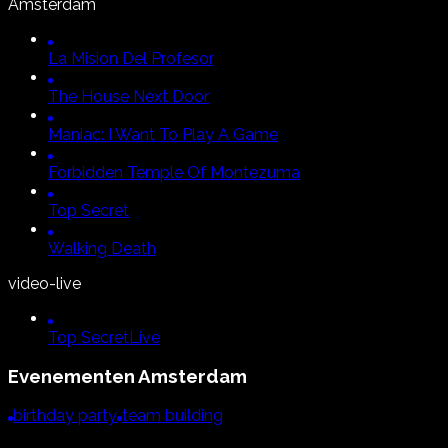
Amsterdam
La Mision Del Profesor
The House Next Door
Maniac:
I Want To Play A Game
Forbidden Temple Of Montezuma
Top Secret
Walking Death
video-live
Top Secret
Live
Evenementen
Amsterdam
birthday party
team building