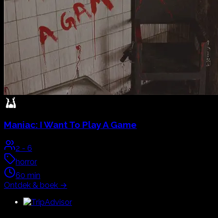
Maniac:
I Want To Play A Game
2
-
6
horror
60
min
Ontdek & boek
→