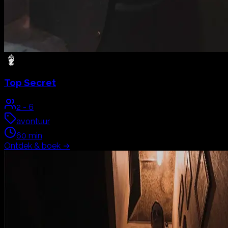
Top Secret
2
-
6
avontuur
60
min
Ontdek & boek
→