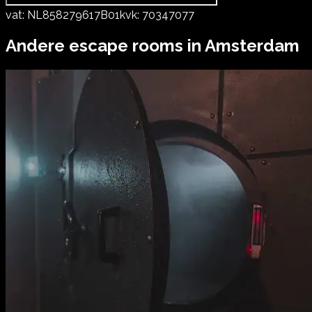
vat:
NL858279617B01
kvk:
70347077
Andere escape rooms in
Amsterdam