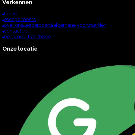
Verkennen
home
escape rooms
over ons
leaderboard
algemene voorwaarden
contact us
become a franchisee
Onze locatie